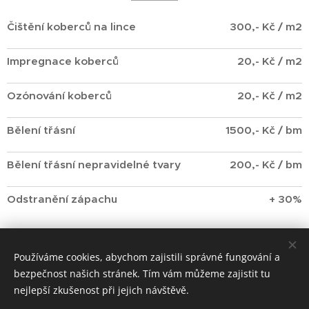
Čištění koberců na lince
300,- Kč / m2
Impregnace koberců
20,- Kč / m2
Ozónování koberců
20,- Kč / m2
Bělení třásní
1500,- Kč / bm
Bělení třásní nepravidelné tvary
200,- Kč / bm
Odstranění zápachu
+ 30%
Používáme cookies, abychom zajistili správné fungování a
bezpečnost našich stránek. Tím vám můžeme zajistit tu
nejlepší zkušenost při jejich návštěvě.